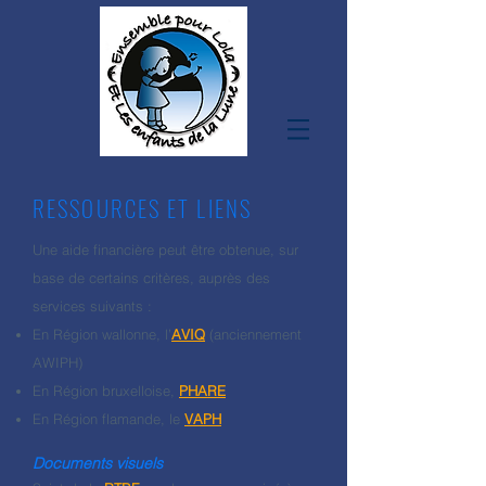
RESSOURCES ET LIENS
Une aide financière peut être obtenue, sur
base de certains critères, auprès des
services suivants :
En Région wallonne, l’
AVIQ
(anciennement
AWIPH)
En Région bruxelloise,
PHARE
En Région flamande, le
VAPH
Documents visuels