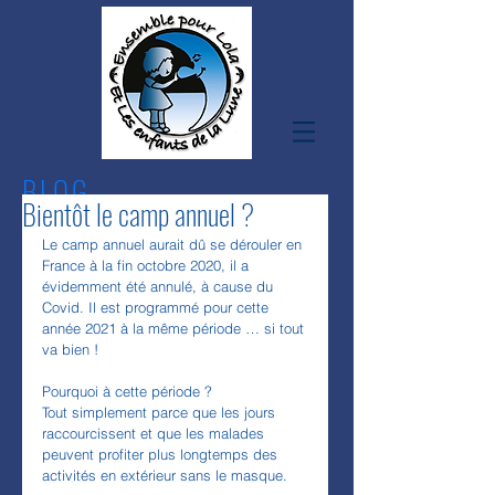
BLOG
Bientôt le camp annuel ?
Le camp annuel aurait dû se dérouler en 
France à la fin octobre 2020, il a 
évidemment été annulé, à cause du 
Covid. Il est programmé pour cette 
année 2021 à la même période … si tout 
va bien !
Pourquoi à cette période ?
Tout simplement parce que les jours 
raccourcissent et que les malades 
peuvent profiter plus longtemps des 
activités en extérieur sans le masque. 